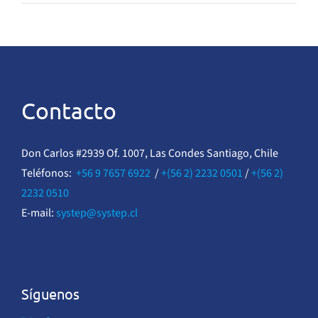
Contacto
Don Carlos #2939 Of. 1007, Las Condes Santiago, Chile
Teléfonos:
+56 9 7657 6922
/
+(56 2) 2232 0501
/
+(56 2)
2232 0510
E-mail:
systep@systep.cl
Síguenos