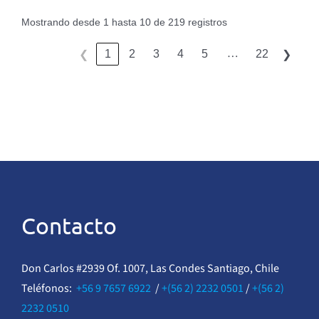
Mostrando desde 1 hasta 10 de 219 registros
…
1
2
3
4
5
22
❮
❯
Contacto
Don Carlos #2939 Of. 1007, Las Condes Santiago, Chile
Teléfonos:
+56 9 7657 6922
/
+(56 2) 2232 0501
/
+(56 2)
2232 0510