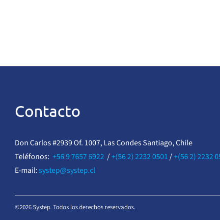
Contacto
Don Carlos #2939 Of. 1007, Las Condes Santiago, Chile
Teléfonos:
+56 9 7657 6922
/
+(56 2) 2232 0501
/
+(56 2) 2232 
E-mail:
systep@systep.cl
©2026 Systep. Todos los derechos reservados.