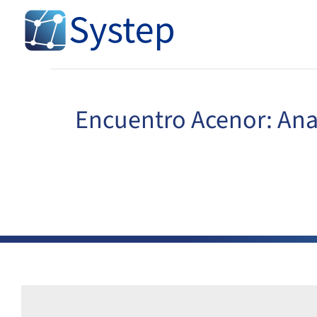
Skip
to
content
Encuentro Acenor: Anal