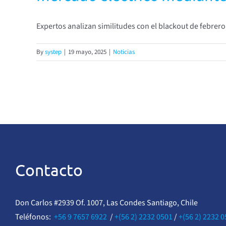
Expertos analizan similitudes con el blackout de febrer
By
systep
|
19 mayo, 2025
|
Noticias
Contacto
Don Carlos #2939 Of. 1007, Las Condes Santiago, Chile
Teléfonos:
+56 9 7657 6922
/
+(56 2) 2232 0501
/
+(56 2) 2232 