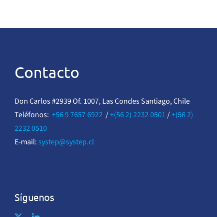
Contacto
Don Carlos #2939 Of. 1007, Las Condes Santiago, Chile
Teléfonos:
+56 9 7657 6922
/
+(56 2) 2232 0501
/
+(56 2)
2232 0510
E-mail:
systep@systep.cl
Síguenos