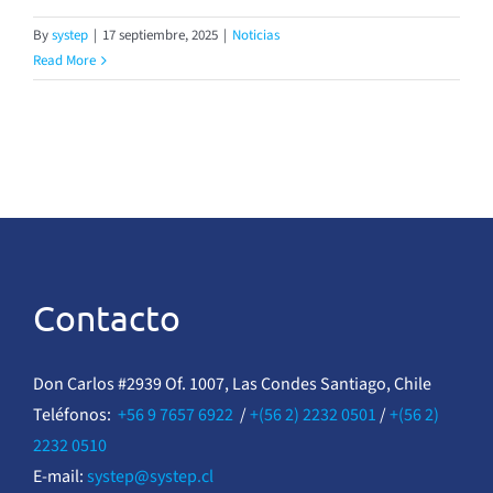
By
systep
|
17 septiembre, 2025
|
Noticias
Read More
Contacto
Don Carlos #2939 Of. 1007, Las Condes Santiago, Chile
Teléfonos:
+56 9 7657 6922
/
+(56 2) 2232 0501
/
+(56 2)
2232 0510
E-mail:
systep@systep.cl