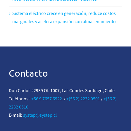
Sistema eléctrico crece en generación, reduce costos
marginales y acelera expansión con almacenamiento
Contacto
Don Carlos #2939 Of. 1007, Las Condes Santiago, Chile
Teléfonos:
+56 9 7657 6922
/
+(56 2) 2232 0501
/
+(56 2)
2232 0510
E-mail:
systep@systep.cl