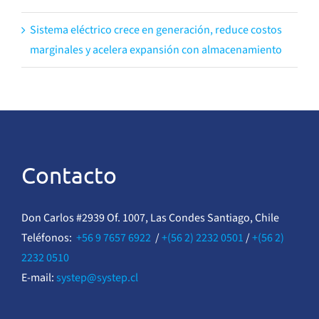
Sistema eléctrico crece en generación, reduce costos
marginales y acelera expansión con almacenamiento
Contacto
Don Carlos #2939 Of. 1007, Las Condes Santiago, Chile
Teléfonos:
+56 9 7657 6922
/
+(56 2) 2232 0501
/
+(56 2)
2232 0510
E-mail:
systep@systep.cl