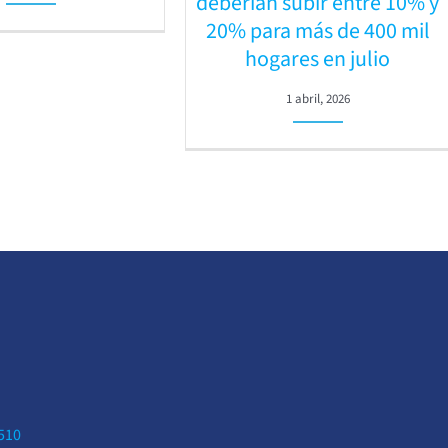
deberían subir entre 10% y
20% para más de 400 mil
hogares en julio
1 abril, 2026
0510