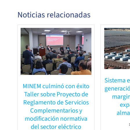
Noticias relacionadas
Sistema e
MINEM culminó con éxito
generació
Taller sobre Proyecto de
margin
Reglamento de Servicios
exp
Complementarios y
alma
modificación normativa
del sector eléctrico