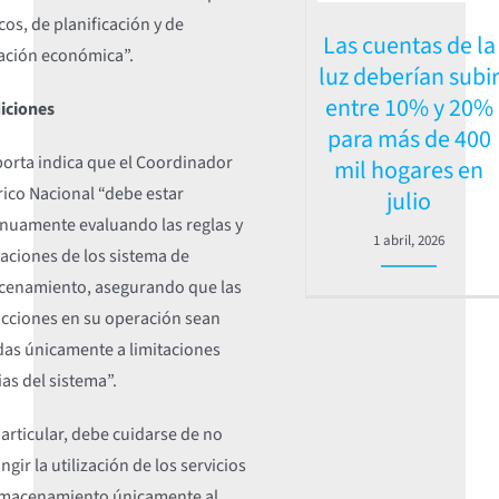
cos, de planificación y de
Las cuentas de la
ación económica”.
luz deberían subi
entre 10% y 20%
iciones
para más de 400
porta indica que el Coordinador
mil hogares en
rico Nacional “debe estar
julio
inuamente evaluando las reglas y
1 abril, 2026
aciones de los sistema de
cenamiento, asegurando que las
icciones en su operación sean
das únicamente a limitaciones
as del sistema”.
articular, debe cuidarse de no
ingir la utilización de los servicios
lmacenamiento únicamente al