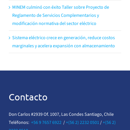
MINEM culminó con éxito Taller sobre Proyecto de
Reglamento de Servicios Complementarios y
modificación normativa del sector eléctrico
Sistema eléctrico crece en generación, reduce costos
marginales y acelera expansión con almacenamiento
Contacto
Don Carlos #2939 Of. 1007, Las Condes Santiago, Chile
Teléfonos:
+56 9 7657 6922
/
+(56 2) 2232 0501
/
+(56 2)