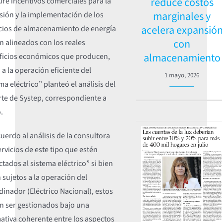
reduce costos
re incentivos comerciales para la
marginales y
sión y la implementación de los
acelera expansió
icios de almacenamiento de energía
con
n alineados con los reales
almacenamiento
ficios económicos que producen,
 a la operación eficiente del
1 mayo, 2026
ma eléctrico” planteó el análisis del
rte de Systep, correspondiente a
.
uerdo al análisis de la consultora
ervicios de este tipo que estén
tados al sistema eléctrico” si bien
 sujetos a la operación del
inador (Eléctrico Nacional), estos
n ser gestionados bajo una
ativa coherente entre los aspectos