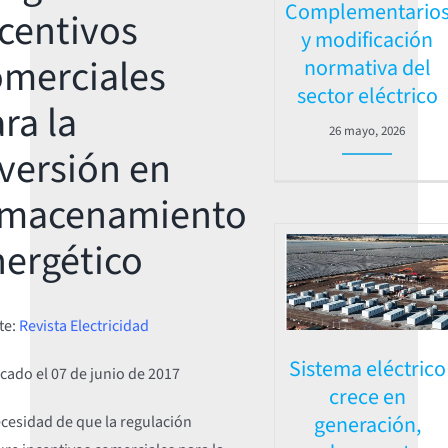
Complementario
centivos
y modificación
omerciales
normativa del
sector eléctrico
ra la
26 mayo, 2026
versión en
lmacenamiento
nergético
te:
Revista Electricidad
Sistema eléctrico
icado el
07 de junio de 2017
crece en
generación,
cesidad de que la regulación