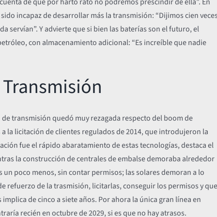
uenta de que por harto rato no podremos prescindir de ella”. En
sido incapaz de desarrollar más la transmisión: “Dijimos cien vece
servían”. Y advierte que si bien las baterías son el futuro, el
petróleo, con almacenamiento adicional: “Es increíble que nadie
a Transmisión
ra de transmisión quedó muy rezagada respecto del boom de
 a la licitación de clientes regulados de 2014, que introdujeron la
ación fue el rápido abaratamiento de estas tecnologías, destaca el
ntras la construcción de centrales de embalse demoraba alrededor
gas un poco menos, sin contar permisos; las solares demoran a lo
e refuerzo de la trasmisión, licitarlas, conseguir los permisos y qu
plica de cinco a siete años. Por ahora la única gran línea en
raría recién en octubre de 2029, si es que no hay atrasos.