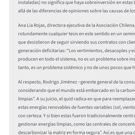
instaladas) no significa que haya sobreinversión en estas t
allá de las diferencias de opiniones sobre las causas de l
Ana Lía Rojas, directora ejecutiva de la Asociación Chile
rotundamente cualquier tesis en este sentido en un semin
que desistieron de seguir sirviendo sus contratos con cli
generación deficitarias: “Los vertimientos, desacoples y 
producen en todo el sistema, no es un problema sobre insta
tanto, es un problema sistémico y no de unos pocos que hi
Al respecto, Rodrigo Jiménez −gerente general de la cons
considerando que el mundo está embarcado en la carbono 
limpias”. A su juicio, el quid radica en que para reemplaz
estas energías renovables de fuentes variables (sol, vien
con certeza. Y si bien estas fueron tradicionalmente cent
gestionar energías limpias, como las centrales de concent
descarbonizar la matriz en forma segura”. Así es que una 