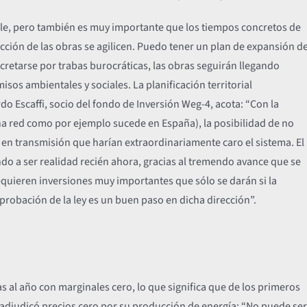
ible, pero también es muy importante que los tiempos concretos de
ucción de las obras se agilicen. Puedo tener un plan de expansión d
cretarse por trabas burocráticas, las obras seguirán llegando
isos ambientales y sociales. La planificación territorial
do Escaffi, socio del fondo de Inversión Weg-4, acota: “Con la
na red como por ejemplo sucede en España), la posibilidad de no
s en transmisión que harían extraordinariamente caro el sistema. El
o a ser realidad recién ahora, gracias al tremendo avance que se
requieren inversiones muy importantes que sólo se darán si la
probación de la ley es un buen paso en dicha dirección”.
 al año con marginales cero, lo que significa que de los primeros
 adjudicó precios cero por su producción de energía: “No puede ser