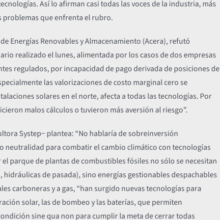
ecnologías. Así lo afirman casi todas las voces de la industria, más
os problemas que enfrenta el rubro.
na de Energías Renovables y Almacenamiento (Acera), refutó
ario realizado el lunes, alimentada por los casos de dos empresas
entes regulados, por incapacidad de pago derivada de posiciones de
especialmente las valorizaciones de costo marginal cero se
laciones solares en el norte, afecta a todas las tecnologías. Por
cieron malos cálculos o tuvieron más aversión al riesgo”.
ultora Systep− plantea: “No hablaría de sobreinversión
neutralidad para combatir el cambio climático con tecnologías
ar el parque de plantas de combustibles fósiles no sólo se necesitan
to, hidráulicas de pasada), sino energías gestionables despachables
rales carboneras y a gas, “han surgido nuevas tecnologías para
ración solar, las de bombeo y las baterías, que permiten
condición sine qua non para cumplir la meta de cerrar todas