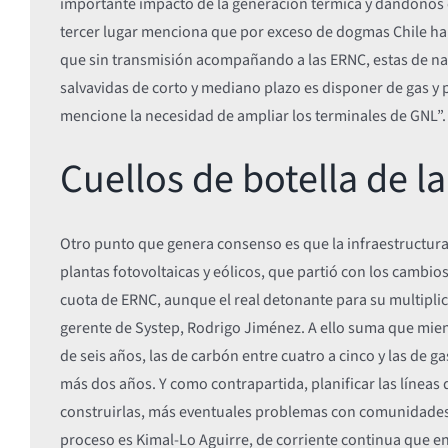
importante impacto de la generación térmica y dándonos c
tercer lugar menciona que por exceso de dogmas Chile ha 
que sin transmisión acompañando a las ERNC, estas de nada 
salvavidas de corto y mediano plazo es disponer de gas y 
mencione la necesidad de ampliar los terminales de GNL”.
Cuellos de botella de l
Otro punto que genera consenso es que la infraestructu
plantas fotovoltaicas y eólicos, que partió con los cambios
cuota de ERNC, aunque el real detonante para su multiplic
gerente de Systep, Rodrigo Jiménez. A ello suma que mie
de seis años, las de carbón entre cuatro a cinco y las de 
más dos años. Y como contrapartida, planificar las líneas d
construirlas, más eventuales problemas con comunidades im
proceso es Kimal-Lo Aguirre, de corriente continua que ent