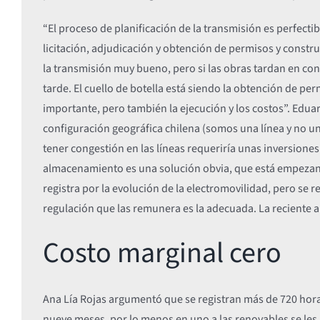
“El proceso de planificación de la transmisión es perfect
licitación, adjudicación y obtención de permisos y constr
la transmisión muy bueno, pero si las obras tardan en con
tarde. El cuello de botella está siendo la obtención de perm
importante, pero también la ejecución y los costos”. Eduar
configuración geográfica chilena (somos una línea y no u
tener congestión en las líneas requeriría unas inversione
almacenamiento es una solución obvia, que está empezand
registra por la evolución de la electromovilidad, pero se 
regulación que las remunera es la adecuada. La reciente a
Costo marginal cero
Ana Lía Rojas argumentó que se registran más de 720 horas
nueve meses, por lo menos en uno a las renovables se les