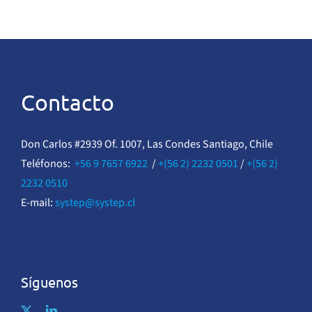
Contacto
Don Carlos #2939 Of. 1007, Las Condes Santiago, Chile
Teléfonos:
+56 9 7657 6922
/
+(56 2) 2232 0501
/
+(56 2)
2232 0510
E-mail:
systep@systep.cl
Síguenos