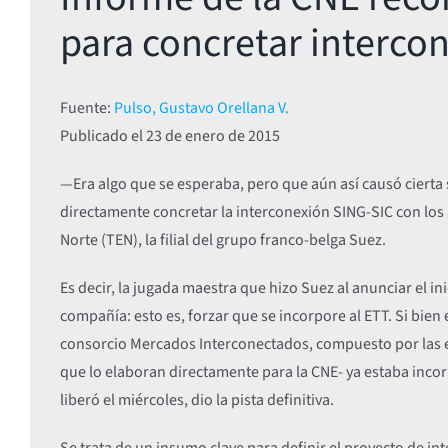
para concretar interco
Fuente:
Pulso, Gustavo Orellana V.
Publicado el 23
de enero de 2015
—Era algo que se esperaba, pero que aún así causó cierta
directamente concretar la interconexión SING-SIC con los 
Norte (TEN), la filial del grupo franco-belga Suez.
Es decir, la jugada maestra que hizo Suez al anunciar el in
compañía: esto es, forzar que se incorpore al ETT. Si bien e
consorcio Mercados Interconectados, compuesto por las e
que lo elaboran directamente para la CNE- ya estaba incorp
liberó el miércoles, dio la pista definitiva.
Se trata de un insumo clave para definir el proyecto de in