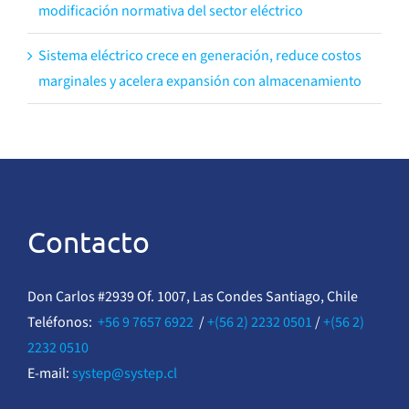
modificación normativa del sector eléctrico
Sistema eléctrico crece en generación, reduce costos
marginales y acelera expansión con almacenamiento
Contacto
Don Carlos #2939 Of. 1007, Las Condes Santiago, Chile
Teléfonos:
+56 9 7657 6922
/
+(56 2) 2232 0501
/
+(56 2)
2232 0510
E-mail:
systep@systep.cl