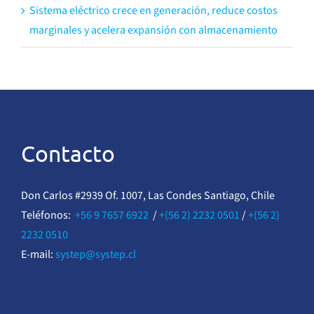
Sistema eléctrico crece en generación, reduce costos
marginales y acelera expansión con almacenamiento
Contacto
Don Carlos #2939 Of. 1007, Las Condes Santiago, Chile
Teléfonos:
+56 9 7657 6922
/
+(56 2) 2232 0501
/
+(56 2)
2232 0510
E-mail:
systep@systep.cl