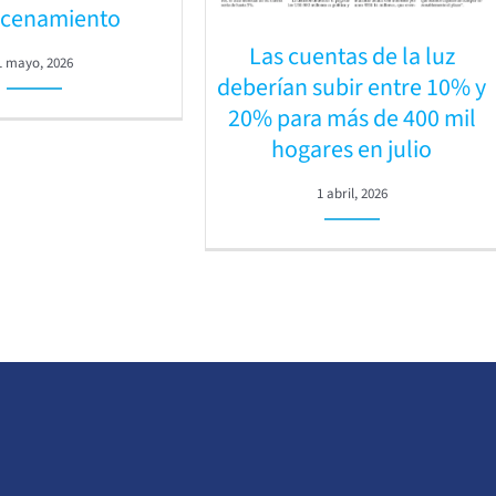
cenamiento
Las cuentas de la luz
1 mayo, 2026
deberían subir entre 10% y
20% para más de 400 mil
hogares en julio
1 abril, 2026