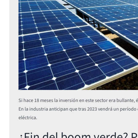
Si hace 18 meses la inversión en este sector era bullante
En la industria anticipan que tras 2023 vendrá un período
eléctrica.
¿Fin del boom verde? P