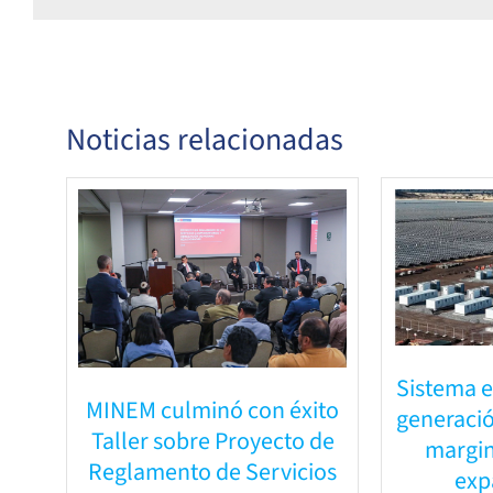
Noticias relacionadas
Sistema e
MINEM culminó con éxito
generació
Taller sobre Proyecto de
margin
Reglamento de Servicios
exp