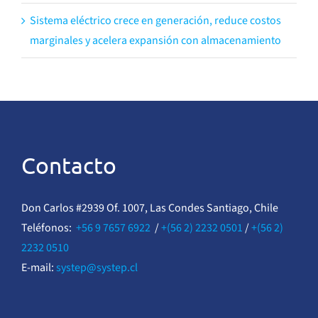
Sistema eléctrico crece en generación, reduce costos
marginales y acelera expansión con almacenamiento
Contacto
Don Carlos #2939 Of. 1007, Las Condes Santiago, Chile
Teléfonos:
+56 9 7657 6922
/
+(56 2) 2232 0501
/
+(56 2)
2232 0510
E-mail:
systep@systep.cl