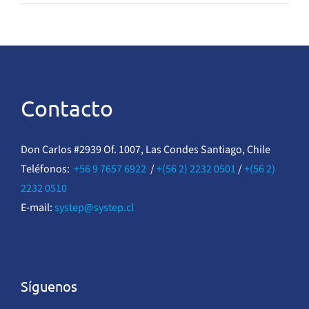
Contacto
Don Carlos #2939 Of. 1007, Las Condes Santiago, Chile
Teléfonos:
+56 9 7657 6922
/
+(56 2) 2232 0501
/
+(56 2)
2232 0510
E-mail:
systep@systep.cl
Síguenos