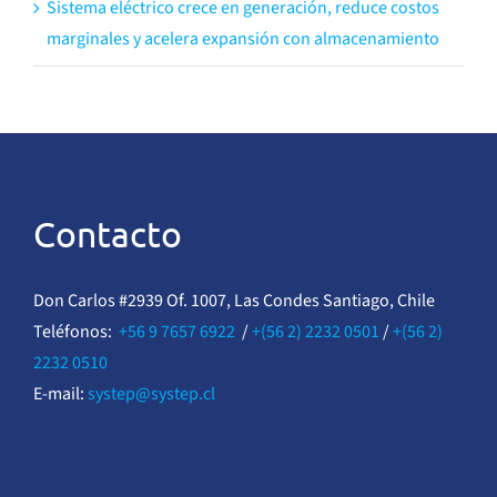
Sistema eléctrico crece en generación, reduce costos
marginales y acelera expansión con almacenamiento
Contacto
Don Carlos #2939 Of. 1007, Las Condes Santiago, Chile
Teléfonos:
+56 9 7657 6922
/
+(56 2) 2232 0501
/
+(56 2)
2232 0510
E-mail:
systep@systep.cl