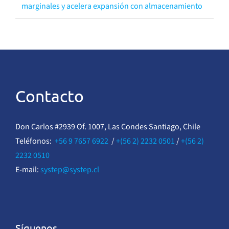
marginales y acelera expansión con almacenamiento
Contacto
Don Carlos #2939 Of. 1007, Las Condes Santiago, Chile
Teléfonos:
+56 9 7657 6922
/
+(56 2) 2232 0501
/
+(56 2)
2232 0510
E-mail:
systep@systep.cl
Síguenos