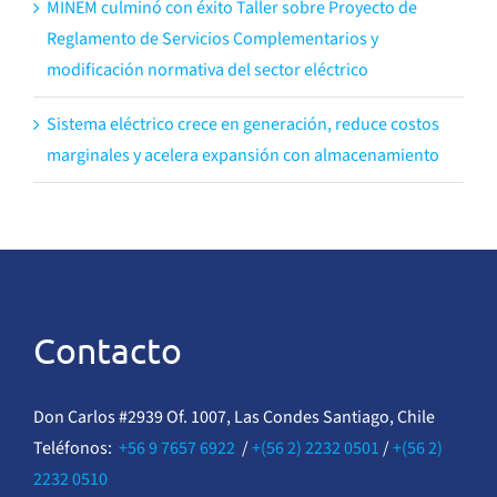
MINEM culminó con éxito Taller sobre Proyecto de
Reglamento de Servicios Complementarios y
modificación normativa del sector eléctrico
Sistema eléctrico crece en generación, reduce costos
marginales y acelera expansión con almacenamiento
Contacto
Don Carlos #2939 Of. 1007, Las Condes Santiago, Chile
Teléfonos:
+56 9 7657 6922
/
+(56 2) 2232 0501
/
+(56 2)
2232 0510