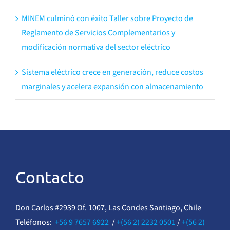
MINEM culminó con éxito Taller sobre Proyecto de
Reglamento de Servicios Complementarios y
modificación normativa del sector eléctrico
Sistema eléctrico crece en generación, reduce costos
marginales y acelera expansión con almacenamiento
Contacto
Don Carlos #2939 Of. 1007, Las Condes Santiago, Chile
Teléfonos:
+56 9 7657 6922
/
+(56 2) 2232 0501
/
+(56 2)