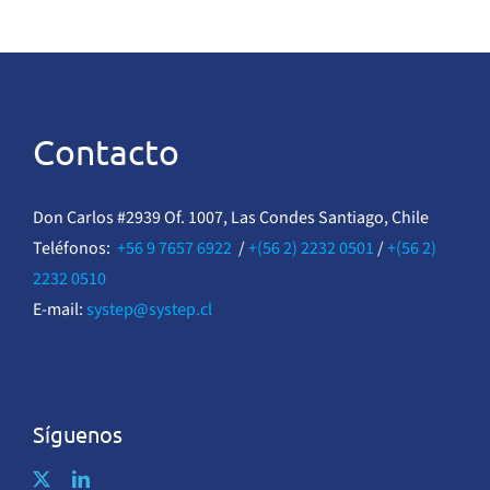
Contacto
Don Carlos #2939 Of. 1007, Las Condes Santiago, Chile
Teléfonos:
+56 9 7657 6922
/
+(56 2) 2232 0501
/
+(56 2)
2232 0510
E-mail:
systep@systep.cl
Síguenos