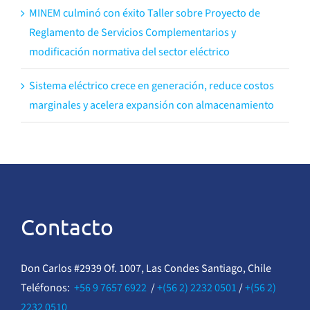
MINEM culminó con éxito Taller sobre Proyecto de
Reglamento de Servicios Complementarios y
modificación normativa del sector eléctrico
Sistema eléctrico crece en generación, reduce costos
marginales y acelera expansión con almacenamiento
Contacto
Don Carlos #2939 Of. 1007, Las Condes Santiago, Chile
Teléfonos:
+56 9 7657 6922
/
+(56 2) 2232 0501
/
+(56 2)
2232 0510