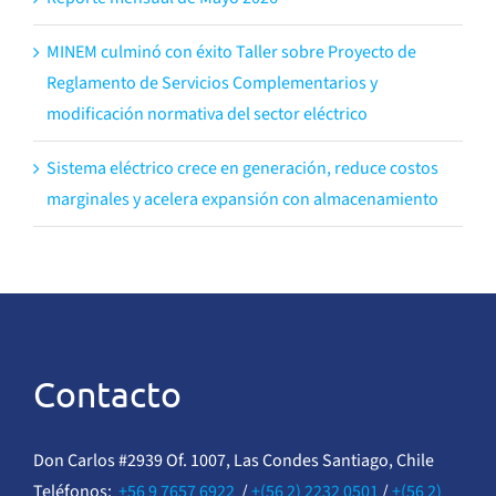
MINEM culminó con éxito Taller sobre Proyecto de
Reglamento de Servicios Complementarios y
modificación normativa del sector eléctrico
Sistema eléctrico crece en generación, reduce costos
marginales y acelera expansión con almacenamiento
Contacto
Don Carlos #2939 Of. 1007, Las Condes Santiago, Chile
Teléfonos:
+56 9 7657 6922
/
+(56 2) 2232 0501
/
+(56 2)