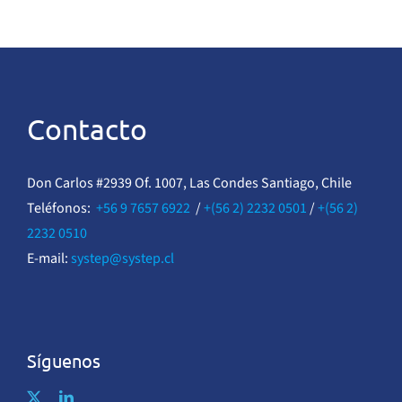
Contacto
Don Carlos #2939 Of. 1007, Las Condes Santiago, Chile
Teléfonos:
+56 9 7657 6922
/
+(56 2) 2232 0501
/
+(56 2)
2232 0510
E-mail:
systep@systep.cl
Síguenos