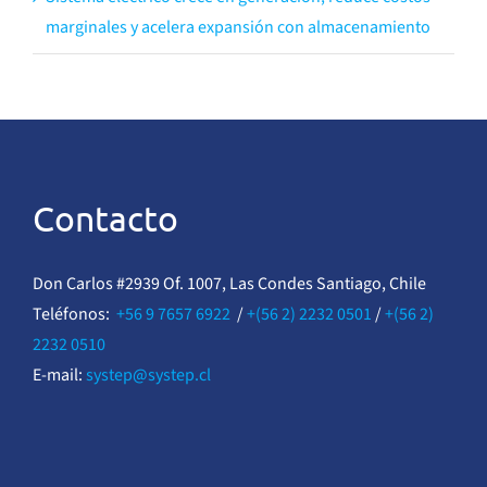
marginales y acelera expansión con almacenamiento
Contacto
Don Carlos #2939 Of. 1007, Las Condes Santiago, Chile
Teléfonos:
+56 9 7657 6922
/
+(56 2) 2232 0501
/
+(56 2)
2232 0510
E-mail:
systep@systep.cl