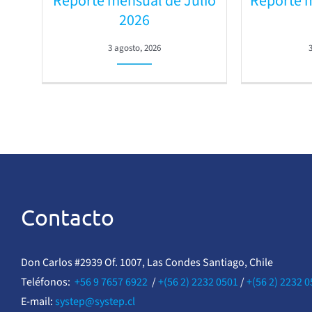
Reporte mensual de Julio
Reporte 
2026
3 agosto, 2026
Contacto
Don Carlos #2939 Of. 1007, Las Condes Santiago, Chile
Teléfonos:
+56 9 7657 6922
/
+(56 2) 2232 0501
/
+(56 2) 2232 
E-mail:
systep@systep.cl