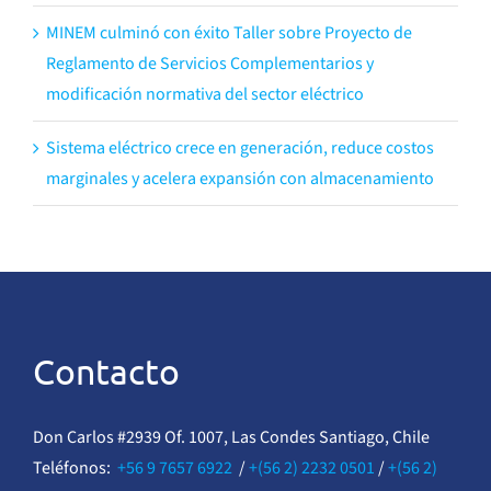
MINEM culminó con éxito Taller sobre Proyecto de
Reglamento de Servicios Complementarios y
modificación normativa del sector eléctrico
Sistema eléctrico crece en generación, reduce costos
marginales y acelera expansión con almacenamiento
Contacto
Don Carlos #2939 Of. 1007, Las Condes Santiago, Chile
Teléfonos:
+56 9 7657 6922
/
+(56 2) 2232 0501
/
+(56 2)