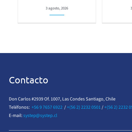
3 agosto, 2026
Contacto
Don Carlos #2939 Of. 1007, Las Condes Santiago, Chile
Teléfonos:
+56 9 7657 6922
/
+(56 2) 2232 0501
/
+(56 2) 2232 
E-mail:
systep@systep.cl