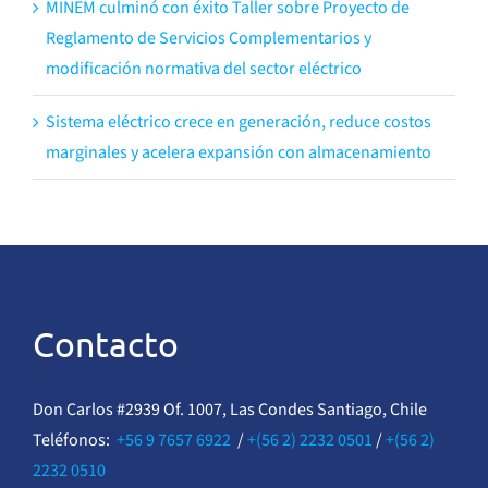
MINEM culminó con éxito Taller sobre Proyecto de
Reglamento de Servicios Complementarios y
modificación normativa del sector eléctrico
Sistema eléctrico crece en generación, reduce costos
marginales y acelera expansión con almacenamiento
Contacto
Don Carlos #2939 Of. 1007, Las Condes Santiago, Chile
Teléfonos:
+56 9 7657 6922
/
+(56 2) 2232 0501
/
+(56 2)
2232 0510