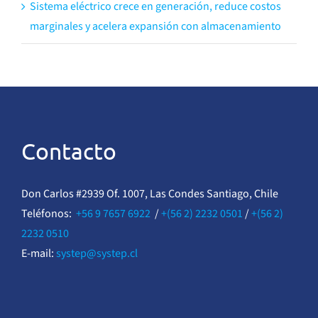
Sistema eléctrico crece en generación, reduce costos
marginales y acelera expansión con almacenamiento
Contacto
Don Carlos #2939 Of. 1007, Las Condes Santiago, Chile
Teléfonos:
+56 9 7657 6922
/
+(56 2) 2232 0501
/
+(56 2)
2232 0510
E-mail:
systep@systep.cl