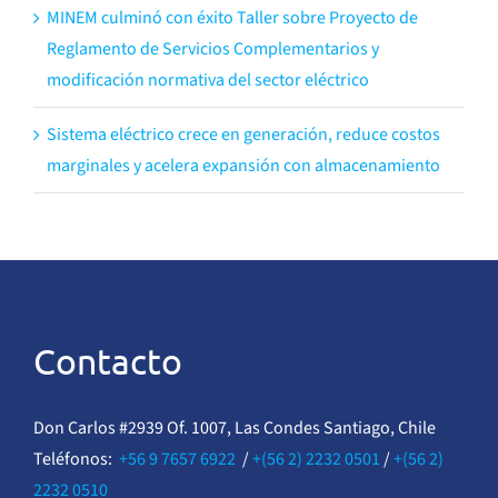
MINEM culminó con éxito Taller sobre Proyecto de
Reglamento de Servicios Complementarios y
modificación normativa del sector eléctrico
Sistema eléctrico crece en generación, reduce costos
marginales y acelera expansión con almacenamiento
Contacto
Don Carlos #2939 Of. 1007, Las Condes Santiago, Chile
Teléfonos:
+56 9 7657 6922
/
+(56 2) 2232 0501
/
+(56 2)
2232 0510