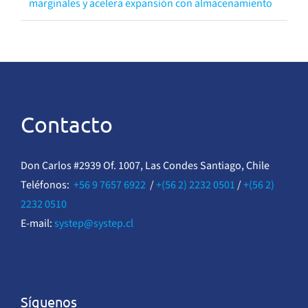
marginales y acelera expansión con almacenamiento
Contacto
Don Carlos #2939 Of. 1007, Las Condes Santiago, Chile
Teléfonos:
+56 9 7657 6922
/
+(56 2) 2232 0501
/
+(56 2)
2232 0510
E-mail:
systep@systep.cl
Síguenos