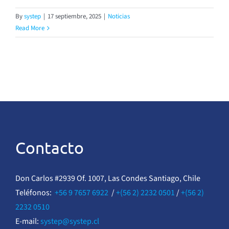
By
systep
|
17 septiembre, 2025
|
Noticias
Read More
Contacto
Don Carlos #2939 Of. 1007, Las Condes Santiago, Chile
Teléfonos:
+56 9 7657 6922
/
+(56 2) 2232 0501
/
+(56 2)
2232 0510
E-mail:
systep@systep.cl