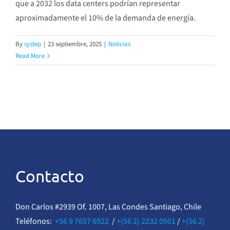
que a 2032 los data centers podrían representar
aproximadamente el 10% de la demanda de energía.
By
systep
|
23 septiembre, 2025
|
Noticias
Read More
Contacto
Don Carlos #2939 Of. 1007, Las Condes Santiago, Chile
Teléfonos:
+56 9 7657 6922
/
+(56 2) 2232 0501
/
+(56 2)