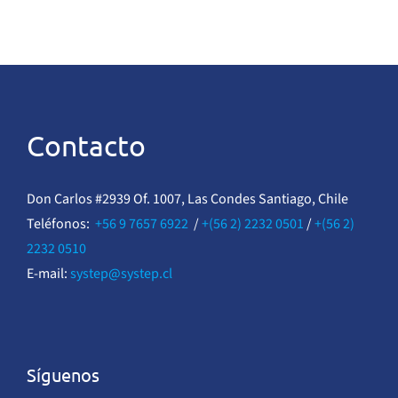
Contacto
Don Carlos #2939 Of. 1007, Las Condes Santiago, Chile
Teléfonos:
+56 9 7657 6922
/
+(56 2) 2232 0501
/
+(56 2)
2232 0510
E-mail:
systep@systep.cl
Síguenos