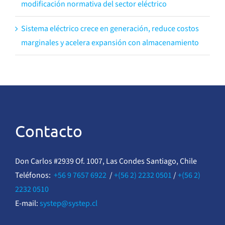
modificación normativa del sector eléctrico
Sistema eléctrico crece en generación, reduce costos
marginales y acelera expansión con almacenamiento
Contacto
Don Carlos #2939 Of. 1007, Las Condes Santiago, Chile
Teléfonos:
+56 9 7657 6922
/
+(56 2) 2232 0501
/
+(56 2)
2232 0510
E-mail:
systep@systep.cl