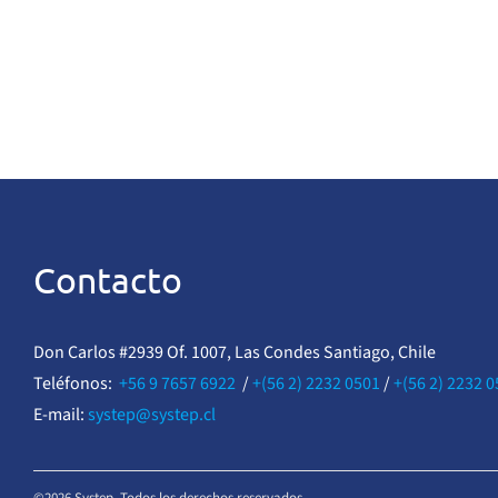
Contacto
Don Carlos #2939 Of. 1007, Las Condes Santiago, Chile
Teléfonos:
+56 9 7657 6922
/
+(56 2) 2232 0501
/
+(56 2) 2232 
E-mail:
systep@systep.cl