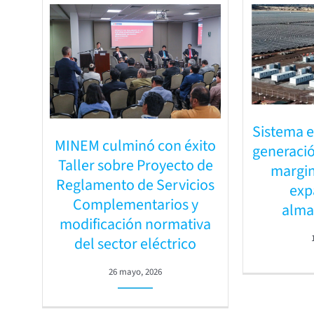
Sistema e
MINEM culminó con éxito
generació
Taller sobre Proyecto de
margin
Reglamento de Servicios
exp
Complementarios y
alma
modificación normativa
del sector eléctrico
26 mayo, 2026