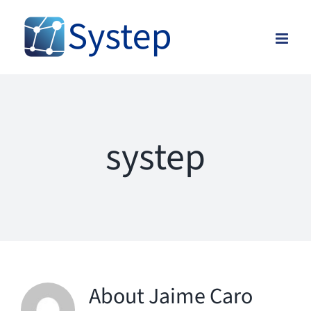
Skip
to
content
systep
About
Jaime Caro