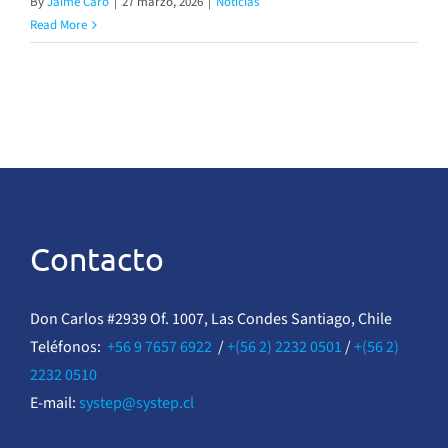
By
Jaime Caro
|
27 marzo, 2026
|
Noticias
Read More
Contacto
Don Carlos #2939 Of. 1007, Las Condes Santiago, Chile
Teléfonos:
+56 9 7657 6922
/
+(56 2) 2232 0501
/
+(56 2)
2232 0510
E-mail:
systep@systep.cl