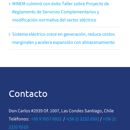
MINEM culminó con éxito Taller sobre Proyecto de
Reglamento de Servicios Complementarios y
modificación normativa del sector eléctrico
Sistema eléctrico crece en generación, reduce costos
marginales y acelera expansión con almacenamiento
Contacto
Don Carlos #2939 Of. 1007, Las Condes Santiago, Chile
Teléfonos:
+56 9 7657 6922
/
+(56 2) 2232 0501
/
+(56 2)
2232 0510