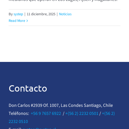
By
systep
|
11 diciembre, 2025
|
Noticias
Read More
Contacto
Don Carlos #2939 Of. 1007, Las Condes Santiago, Chile
Teléfonos:
+56 9 7657 6922
/
+(56 2) 2232 0501
/
+(56 2)
2232 0510