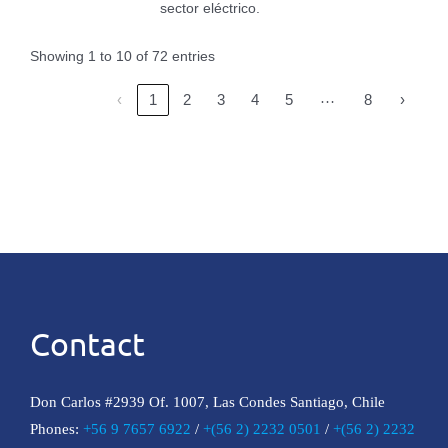
sector eléctrico.
Showing 1 to 10 of 72 entries
…
‹
1
2
3
4
5
8
›
Contact
Don Carlos #2939 Of. 1007, Las Condes Santiago, Chile
Phones:
+56 9 7657 6922
/
+(56 2) 2232 0501
/
+(56 2) 2232